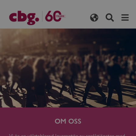
OM OSS
Vi är en väletablerad leverantör av språktjänster med