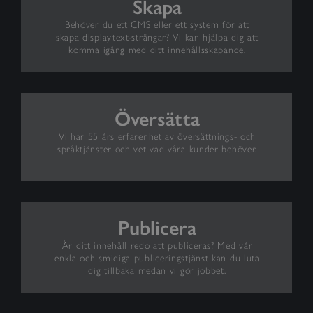
Skapa
Behöver du ett CMS eller ett system för att
skapa displaytext-strängar? Vi kan hjälpa dig att
komma igång med ditt innehållsskapande.
Översätta
Vi har 55 års erfarenhet av översättnings- och
språktjänster och vet vad våra kunder behöver.
Publicera
Är ditt innehåll redo att publiceras? Med vår
enkla och smidiga publiceringstjänst kan du luta
dig tillbaka medan vi gör jobbet.