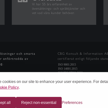
Vi har 55 års erfarenhet av
översättnings- och språktjänster och
vet vad våra kunder behöver.
klösningar och smarta
CBG Konsult & Information A
er anförtrodda av
certifierat enligt följande stan
ag.
 cookies on our site to enhance your user experience. For detai
okie Policy
.
TE
ept all
Reject non-essential
Preferences