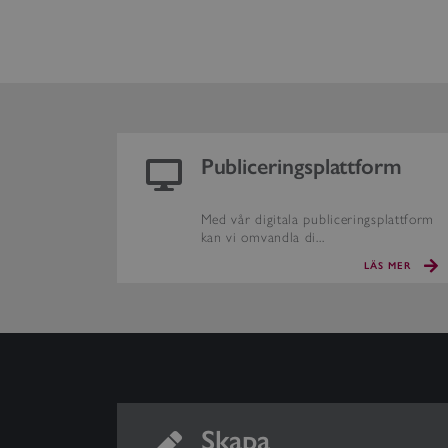
Publiceringsplattform
Med vår digitala publiceringsplattform
kan vi omvandla di...
LÄS MER
Skapa