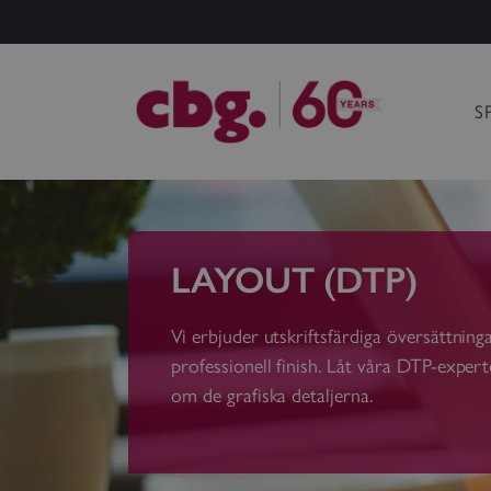
S
LAYOUT (DTP)
Vi erbjuder utskriftsfärdiga översättnin
professionell finish. Låt våra DTP-exper
om de grafiska detaljerna.