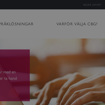
BEGÄR OFFERT
PRÅKLÖSNINGAR
VARFÖR VÄLJA CBG?
gar med en
ter ta hand