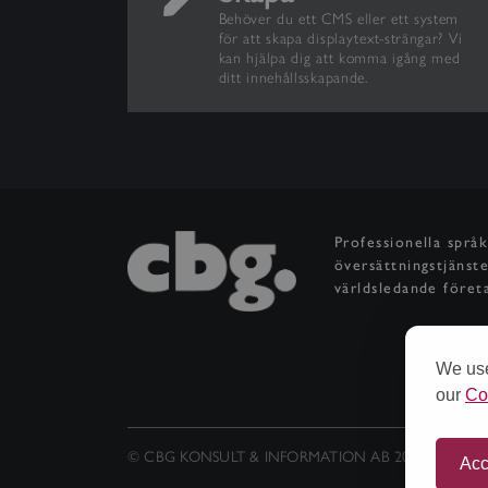
Behöver du ett CMS eller ett system
för att skapa displaytext-strängar? Vi
kan hjälpa dig att komma igång med
ditt innehållsskapande.
Professionella språ
översättningstjänst
världsledande föret
We use
our
Co
© CBG KONSULT & INFORMATION AB 2026
Acc