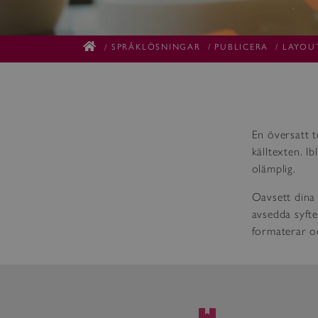
SPRÅKLÖSNINGAR
/
PUBLICERA
/
LAYOUT
/
En översatt t
källtexten. I
olämplig.
Oavsett dina 
avsedda syfte
formaterar oc