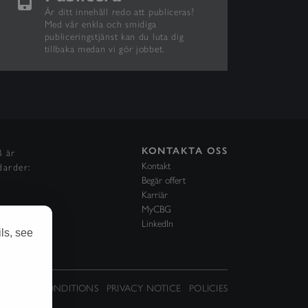
Är ditt innehåll redo att publiceras?
Med vår enkla och smidiga
publiceringstjänst kan du luta dig
tillbaka medan vi gör jobbet.
KONTAKTA OSS
B är
Kontakt
darder:
Begär offert
Karriär
MyCBG
LinkedIn
ls, see
RMS AND CONDITIONS
PRIVACY NOTICE
POLICIES