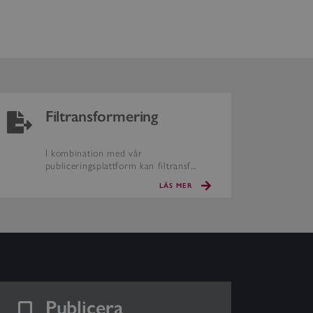
Filtransformering
I kombination med vår
publiceringsplattform kan filtransf...
LÄS MER
Publicera