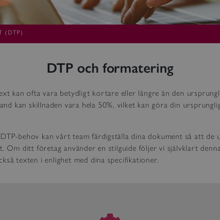
 (DTP)
DTP och formatering
ext kan ofta vara betydligt kortare eller längre än den ursprungl
bland kan skillnaden vara hela 50%, vilket kan göra din ursprungli
DTP-behov kan vårt team färdigställa dina dokument så att de u
t. Om ditt företag använder en stilguide följer vi självklart denna
kså texten i enlighet med dina specifikationer.