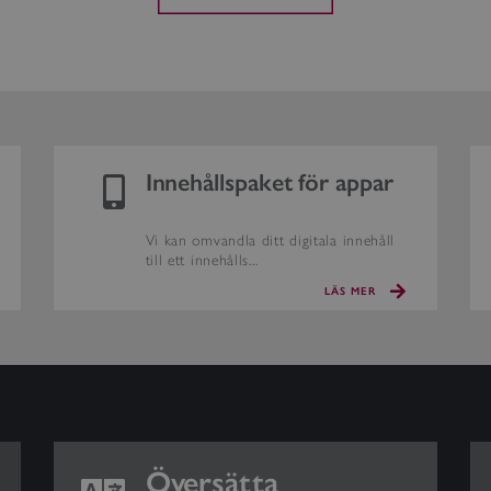
Innehållspaket för appar
Vi kan omvandla ditt digitala innehåll
till ett innehålls...
LÄS MER
Översätta