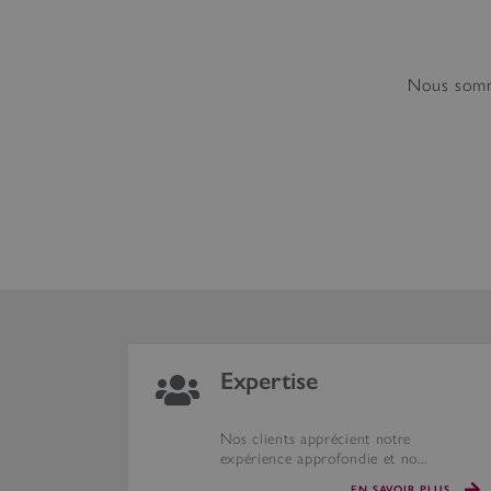
Nous somme
Expertise
Nos clients apprécient notre
expérience approfondie et no...
EN SAVOIR PLUS