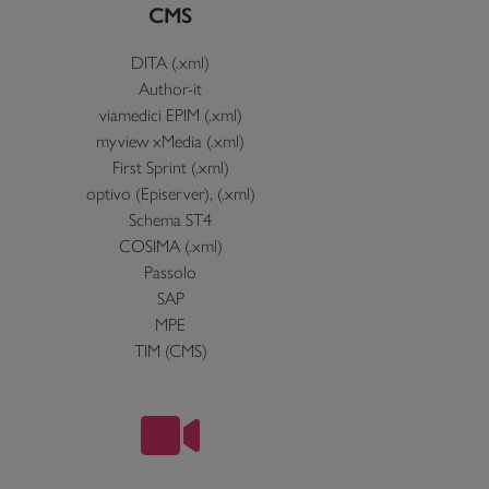
CMS
DITA (.xml)
Author-it
viamedici EPIM (.xml)
myview xMedia (.xml)
First Sprint (.xml)
optivo (Episerver), (.xml)
Schema ST4
COSIMA (.xml)
Passolo
SAP
MPE
TIM (CMS)