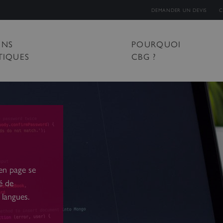
DEMANDER UN DEVIS
C
ONS
POURQUOI
TIQUES
CBG ?
en page se
é de
langues.