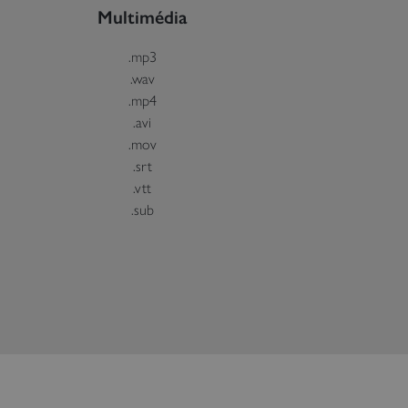
Multimédia
.mp3
.wav
.mp4
.avi
.mov
.srt
.vtt
.sub