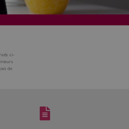
sés ci-
énieurs
ypes de