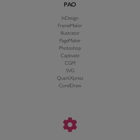
PAO
InDesign
FrameMaker
Illustrator
PageMaker
Photoshop
Captivate
CGM
SVG
QuarkXpress
CorelDraw